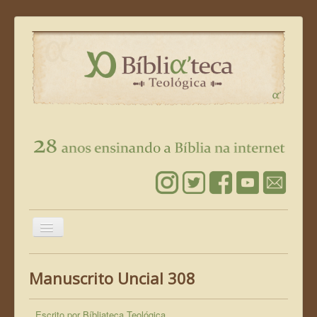
Alternar
Navegação
Página Inicial
Manuscrito Uncial 308
Leia a Bíblia
Conheça Jesus
Escrito por
Bíbliateca Teológica