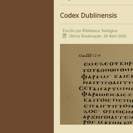
Codex Dublinensis
Escrito por
Bíbliateca Teológica
Última Atualização: 26 Abril 2023