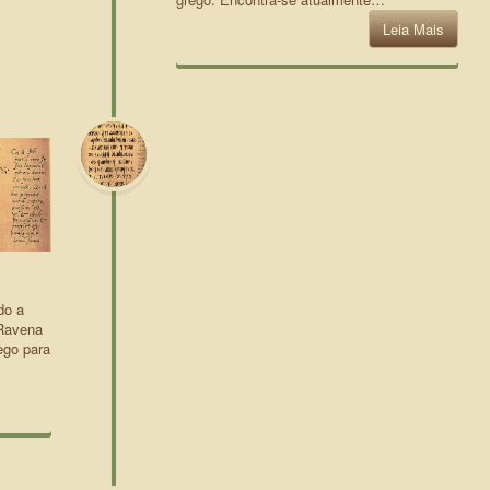
Leia Mais
do a
 Ravena
ego para