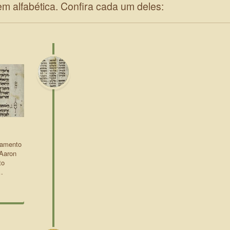
em alfabética. Confira cada um deles:
tamento
 Aaron
to
…