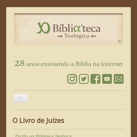
Alternar
Navegação
Página Inicial
O Livro de Juízes
Leia a Bíblia
Conheça Jesus
Escrito por
Bíbliateca Teológica