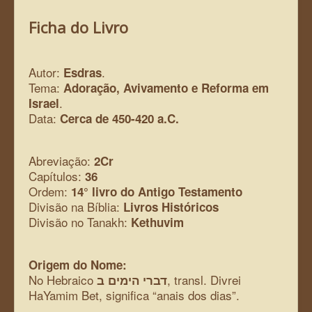
Ficha do Livro
Autor:
.
Esdras
Tema:
Adoração, Avivamento e Reforma em
.
Israel
Data:
Cerca de 450-420 a.C.
Abreviação:
2Cr
Capítulos:
36
Ordem:
14° livro do Antigo Testamento
Divisão na Bíblia:
Livros Históricos
Divisão no Tanakh:
Kethuvim
Origem do Nome:
No Hebraico
, transl. Divrei
דברי הימים ב
HaYamim Bet, significa “anais dos dias”.