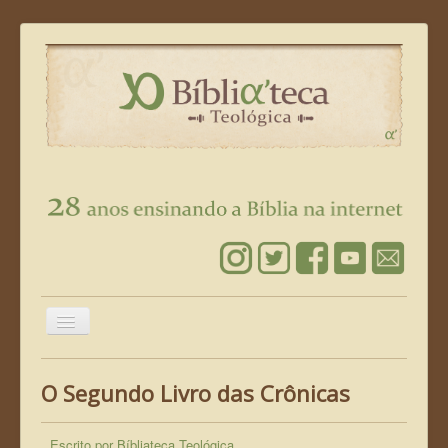
Alternar
Navegação
Página Inicial
O Segundo Livro das Crônicas
Leia a Bíblia
Conheça Jesus
Escrito por
Bíbliateca Teológica