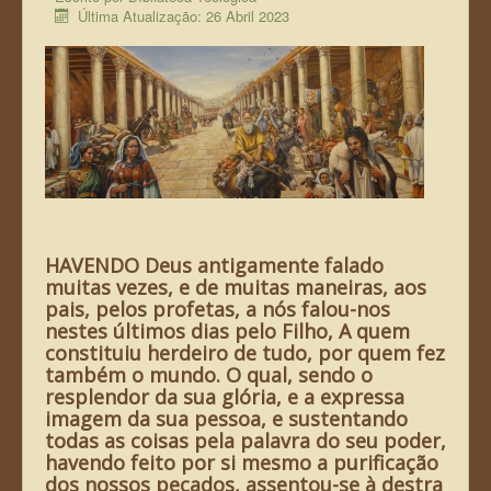
Última Atualização: 26 Abril 2023
A Bíbliateca Teológica
Declaração de Fé
Teologia Bíblica
Bibliografia
HAVENDO Deus antigamente falado
muitas vezes, e de muitas maneiras, aos
pais, pelos profetas, a nós falou-nos
nestes últimos dias pelo Filho,
A quem
constituiu herdeiro de tudo, por quem fez
também o mundo.
O qual, sendo o
resplendor da sua glória, e a expressa
imagem da sua pessoa, e sustentando
todas as coisas pela palavra do seu poder,
havendo feito por si mesmo a purificação
dos nossos pecados, assentou-se à destra