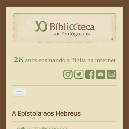
Alternar
Navegação
Página Inicial
A Epístola aos Hebreus
Leia a Bíblia
Conheça Jesus
Escrito por
Bíbliateca Teológica